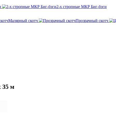
и
2-х стропные МКР Биг-бэги
Малярный скотч
Прозрачный скотч
 35 м