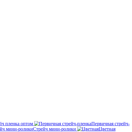
йч пленка оптом
Первичная стрейч-
Стрейч мини-ролики
Цветная