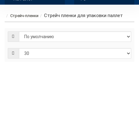
Стрейч пленки для упаковки паллет
Стрейч-пленки
Первичная
стрейч
пленка 500
мм 17 мкм 0.9
кг
Страна:
Россия
Линейный
Материал:
полиэтилен