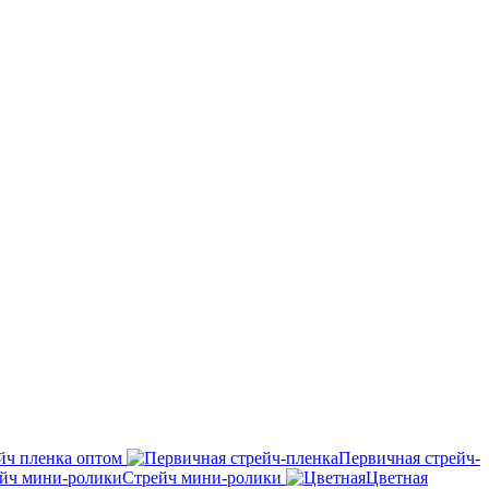
йч пленка оптом
Первичная стрейч-
Стрейч мини-ролики
Цветная