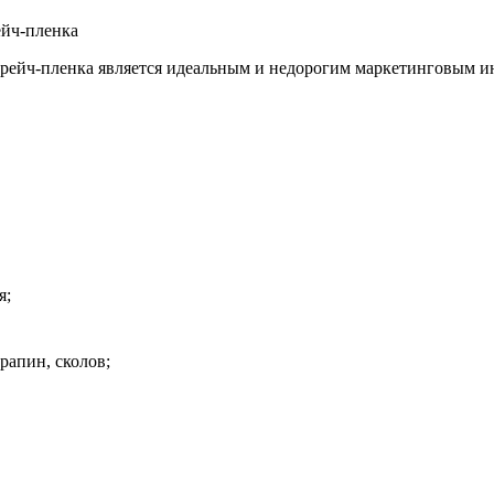
ейч-пленка
стрейч-пленка является идеальным и недорогим маркетинговым 
я;
рапин, сколов;