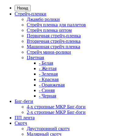
Назад
Стрейч-пленки
Джамбо ролики
Стрейч пленка для паллетов
Стрейч пленка оптом
Первичная стрейч-пленка
Вторичная стрейч-пленка
Машинная стрейч пленка
Стрейч мини-ролики
Цветная
- Белая
- Желтая
- Зеленая
- Красная
- Оранжевая
- Синяя
- Черная
Биг-беги
4-х стропные МКР Биг-бэги
2-х стропные МКР Биг-бэги
ПП лента
Скотч
Двусторонний скотч
Малярный скотч