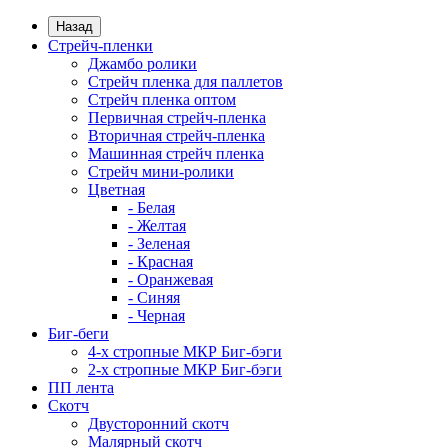
Назад
Стрейч-пленки
Джамбо ролики
Стрейч пленка для паллетов
Стрейч пленка оптом
Первичная стрейч-пленка
Вторичная стрейч-пленка
Машинная стрейч пленка
Стрейч мини-ролики
Цветная
- Белая
- Желтая
- Зеленая
- Красная
- Оранжевая
- Синяя
- Черная
Биг-беги
4-х стропные МКР Биг-бэги
2-х стропные МКР Биг-бэги
ПП лента
Скотч
Двусторонний скотч
Малярный скотч