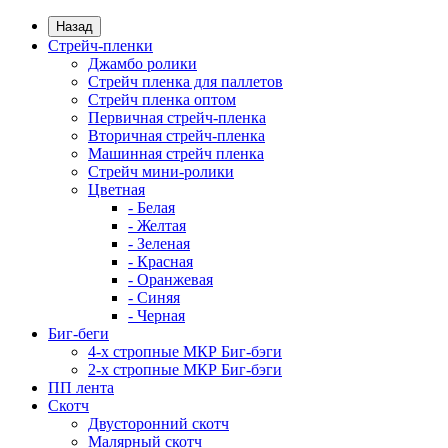
Назад
Стрейч-пленки
Джамбо ролики
Стрейч пленка для паллетов
Стрейч пленка оптом
Первичная стрейч-пленка
Вторичная стрейч-пленка
Машинная стрейч пленка
Стрейч мини-ролики
Цветная
- Белая
- Желтая
- Зеленая
- Красная
- Оранжевая
- Синяя
- Черная
Биг-беги
4-х стропные МКР Биг-бэги
2-х стропные МКР Биг-бэги
ПП лента
Скотч
Двусторонний скотч
Малярный скотч