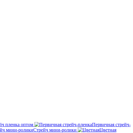
йч пленка оптом
Первичная стрейч-
Стрейч мини-ролики
Цветная