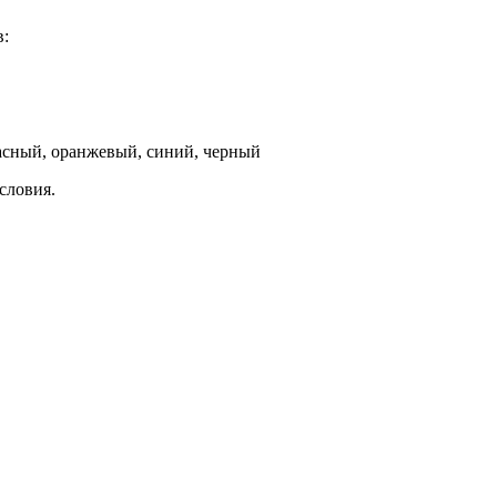
в:
асный, оранжевый, синий, черный
словия.