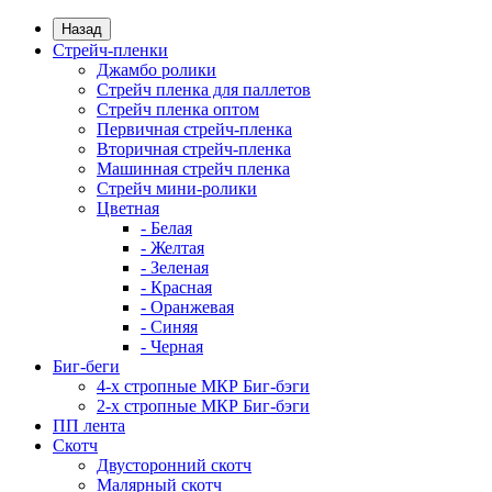
Назад
Стрейч-пленки
Джамбо ролики
Стрейч пленка для паллетов
Стрейч пленка оптом
Первичная стрейч-пленка
Вторичная стрейч-пленка
Машинная стрейч пленка
Стрейч мини-ролики
Цветная
- Белая
- Желтая
- Зеленая
- Красная
- Оранжевая
- Синяя
- Черная
Биг-беги
4-х стропные МКР Биг-бэги
2-х стропные МКР Биг-бэги
ПП лента
Скотч
Двусторонний скотч
Малярный скотч