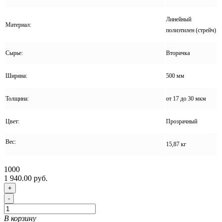
Линейный
Материал:
полиэтилен (стрейч)
Сырье:
Вторичка
Ширина:
500 мм
Толщина:
от 17 до 30 мкм
Цвет:
Прозрачный
Вес:
15,87 кг
1000
1 940.00 руб.
+
-
В корзину