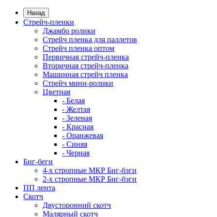
Назад
Стрейч-пленки
Джамбо ролики
Стрейч пленка для паллетов
Стрейч пленка оптом
Первичная стрейч-пленка
Вторичная стрейч-пленка
Машинная стрейч пленка
Стрейч мини-ролики
Цветная
- Белая
- Желтая
- Зеленая
- Красная
- Оранжевая
- Синяя
- Черная
Биг-беги
4-х стропные МКР Биг-бэги
2-х стропные МКР Биг-бэги
ПП лента
Скотч
Двусторонний скотч
Малярный скотч