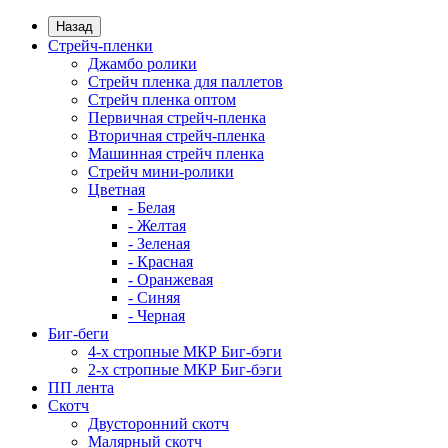
Назад
Стрейч-пленки
Джамбо ролики
Стрейч пленка для паллетов
Стрейч пленка оптом
Первичная стрейч-пленка
Вторичная стрейч-пленка
Машинная стрейч пленка
Стрейч мини-ролики
Цветная
- Белая
- Желтая
- Зеленая
- Красная
- Оранжевая
- Синяя
- Черная
Биг-беги
4-х стропные МКР Биг-бэги
2-х стропные МКР Биг-бэги
ПП лента
Скотч
Двусторонний скотч
Малярный скотч