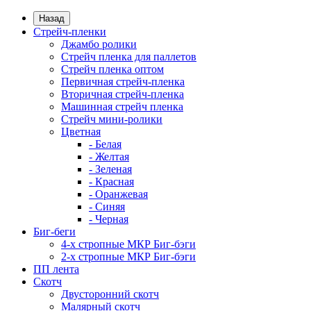
Назад
Стрейч-пленки
Джамбо ролики
Стрейч пленка для паллетов
Стрейч пленка оптом
Первичная стрейч-пленка
Вторичная стрейч-пленка
Машинная стрейч пленка
Стрейч мини-ролики
Цветная
- Белая
- Желтая
- Зеленая
- Красная
- Оранжевая
- Синяя
- Черная
Биг-беги
4-х стропные МКР Биг-бэги
2-х стропные МКР Биг-бэги
ПП лента
Скотч
Двусторонний скотч
Малярный скотч