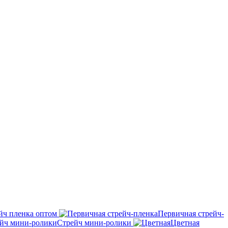
йч пленка оптом
Первичная стрейч-
Стрейч мини-ролики
Цветная