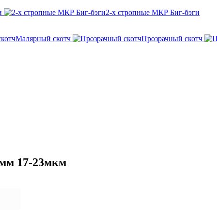
и
2-х стропные МКР Биг-бэги
Малярный скотч
Прозрачный скотч
0мм 17-23мкм