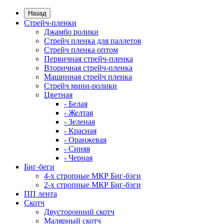
Назад
Стрейч-пленки
Джамбо ролики
Стрейч пленка для паллетов
Стрейч пленка оптом
Первичная стрейч-пленка
Вторичная стрейч-пленка
Машинная стрейч пленка
Стрейч мини-ролики
Цветная
- Белая
- Желтая
- Зеленая
- Красная
- Оранжевая
- Синяя
- Черная
Биг-беги
4-х стропные МКР Биг-бэги
2-х стропные МКР Биг-бэги
ПП лента
Скотч
Двусторонний скотч
Малярный скотч