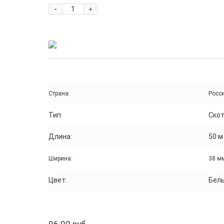
-
+
Страна:
Росс
Тип:
Ско
Длина:
50 м
Ширина:
38 м
Цвет:
Бел
96.00 руб.