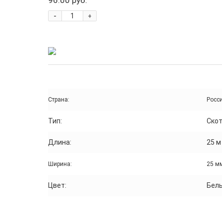
-
+
Страна:
Росс
Тип:
Ско
Длина:
25 м
Ширина:
25 м
Цвет:
Бел