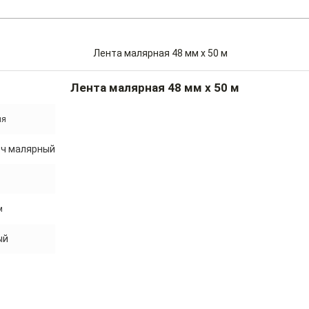
Лента малярная 48 мм x 50 м
ия
тч малярный
м
ый