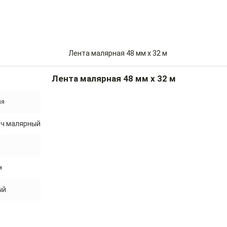
Лента малярная 48 мм x 32 м
ия
тч малярный
м
ый