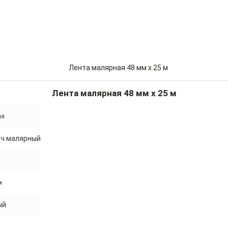
Лента малярная 48 мм x 25 м
ия
тч малярный
м
ый