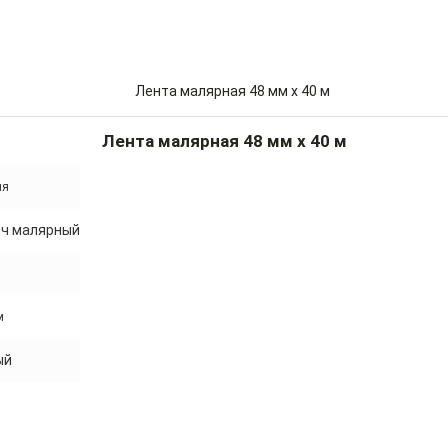
Лента малярная 48 мм x 40 м
ия
тч малярный
м
ый