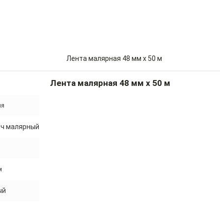
Лента малярная 48 мм x 50 м
ия
тч малярный
м
ый