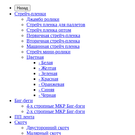
Назад
Стрейч-пленки
Джамбо ролики
Стрейч пленка для паллетов
Стрейч пленка оптом
Первичная стрейч-пленка
Вторичная стрейч-пленка
Машинная стрейч пленка
Стрейч мини-ролики
Цветная
- Белая
- Желтая
- Зеленая
- Красная
- Оранжевая
- Синяя
- Черная
Биг-беги
4-х стропные МКР Биг-бэги
2-х стропные МКР Биг-бэги
ПП лента
Скотч
Двусторонний скотч
Малярный скотч