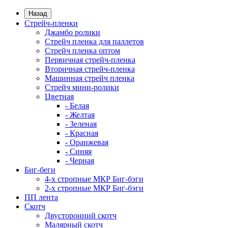
Назад
Стрейч-пленки
Джамбо ролики
Стрейч пленка для паллетов
Стрейч пленка оптом
Первичная стрейч-пленка
Вторичная стрейч-пленка
Машинная стрейч пленка
Стрейч мини-ролики
Цветная
- Белая
- Желтая
- Зеленая
- Красная
- Оранжевая
- Синяя
- Черная
Биг-беги
4-х стропные МКР Биг-бэги
2-х стропные МКР Биг-бэги
ПП лента
Скотч
Двусторонний скотч
Малярный скотч