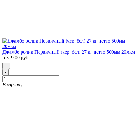
Джамбо ролик Первичный (чер. бел) 27 кг нетто 500мм 20мкм
5 319,00 руб.
+
-
В корзину