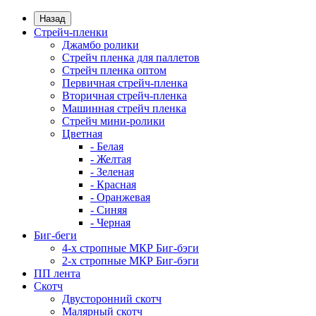
Назад
Стрейч-пленки
Джамбо ролики
Стрейч пленка для паллетов
Стрейч пленка оптом
Первичная стрейч-пленка
Вторичная стрейч-пленка
Машинная стрейч пленка
Стрейч мини-ролики
Цветная
- Белая
- Желтая
- Зеленая
- Красная
- Оранжевая
- Синяя
- Черная
Биг-беги
4-х стропные МКР Биг-бэги
2-х стропные МКР Биг-бэги
ПП лента
Скотч
Двусторонний скотч
Малярный скотч