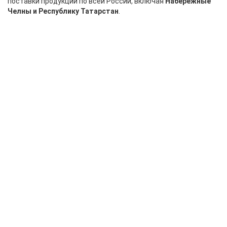
поставки продукции по всей России, включая
Набережные
Челны и Республику Татарстан
.
Джамбо ролик Бизнес 30 кг нетто 500мм
23мкм
4 200,00 руб.
-
+
В корзину